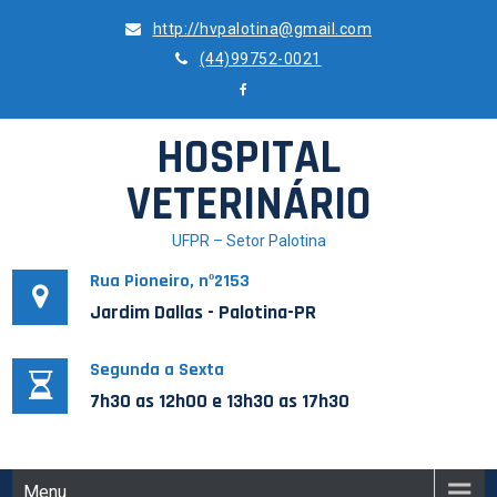
Skip
http://hvpalotina@gmail.com
to
(44)99752-0021
content
HOSPITAL
VETERINÁRIO
UFPR – Setor Palotina
Rua Pioneiro, nº2153
Jardim Dallas - Palotina-PR
Segunda a Sexta
7h30 as 12h00 e 13h30 as 17h30
Menu