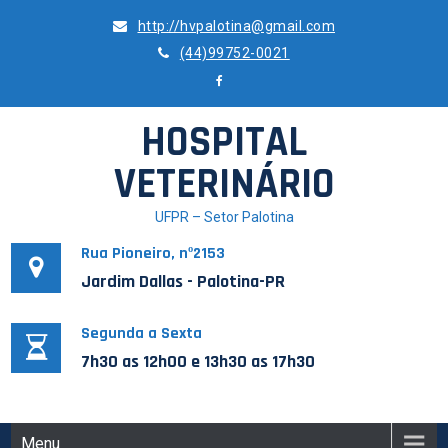
Skip
http://hvpalotina@gmail.com
to
(44)99752-0021
content
HOSPITAL
VETERINÁRIO
UFPR – Setor Palotina
Rua Pioneiro, nº2153
Jardim Dallas - Palotina-PR
Segunda a Sexta
7h30 as 12h00 e 13h30 as 17h30
Menu