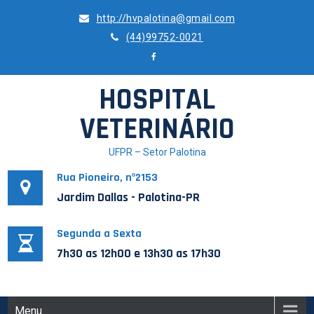
Skip
http://hvpalotina@gmail.com
to
(44)99752-0021
content
HOSPITAL
VETERINÁRIO
UFPR – Setor Palotina
Rua Pioneiro, nº2153
Jardim Dallas - Palotina-PR
Segunda a Sexta
7h30 as 12h00 e 13h30 as 17h30
Menu