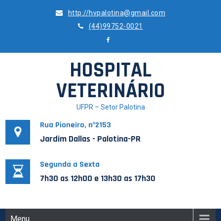
Skip
http://hvpalotina@gmail.com
to
(44)99752-0021
content
HOSPITAL
VETERINÁRIO
UFPR – Setor Palotina
Rua Pioneiro, nº2153
Jardim Dallas - Palotina-PR
Segunda a Sexta
7h30 as 12h00 e 13h30 as 17h30
Menu