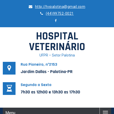
Skip
http://hvpalotina@gmail.com
to
(44)99752-0021
content
HOSPITAL
VETERINÁRIO
UFPR – Setor Palotina
Rua Pioneiro, nº2153
Jardim Dallas - Palotina-PR
Segunda a Sexta
7h30 as 12h00 e 13h30 as 17h30
Menu