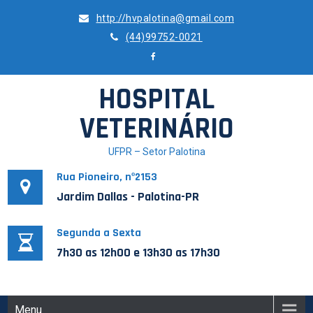
Skip
http://hvpalotina@gmail.com
to
(44)99752-0021
content
HOSPITAL
VETERINÁRIO
UFPR – Setor Palotina
Rua Pioneiro, nº2153
Jardim Dallas - Palotina-PR
Segunda a Sexta
7h30 as 12h00 e 13h30 as 17h30
Menu