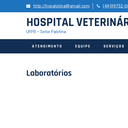
Skip
http://hvpalotina@gmail.com
(44)99752-0
to
content
HOSPITAL VETERINÁ
UFPR – Setor Palotina
ATENDIMENTO
EQUIPE
SERVIÇOS
Laboratórios