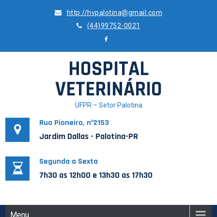
Skip
http://hvpalotina@gmail.com
to
(44)99752-0021
content
HOSPITAL
VETERINÁRIO
UFPR – Setor Palotina
Rua Pioneiro, nº2153
Jardim Dallas - Palotina-PR
Segunda a Sexta
7h30 as 12h00 e 13h30 as 17h30
Menu