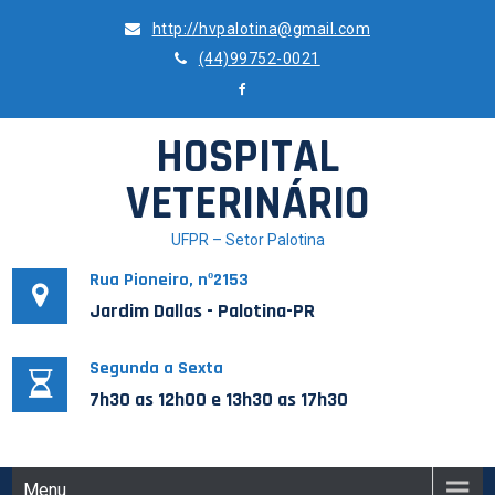
Skip
http://hvpalotina@gmail.com
to
(44)99752-0021
content
HOSPITAL
VETERINÁRIO
UFPR – Setor Palotina
Rua Pioneiro, nº2153
Jardim Dallas - Palotina-PR
Segunda a Sexta
7h30 as 12h00 e 13h30 as 17h30
Menu