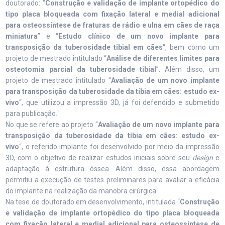
doutorado: “
Construção e validação de implante ortopédico do
tipo placa bloqueada com fixação lateral e medial adicional
para osteossíntese de fraturas de rádio e ulna em cães de raça
miniatura
” e “
Estudo clínico de um novo implante para
transposição da tuberosidade tibial em cães
“, bem como um
projeto de mestrado intitulado “
Análise de diferentes limites para
osteotomia parcial da tuberosidade tibial
”. Além disso, um
projeto de mestrado intitulado “
Avaliação de um novo implante
para transposição da tuberosidade da tíbia em cães: estudo ex-
vivo
“, que utilizou a impressão 3D, já foi defendido e submetido
para publicação.
No que se refere ao projeto “
Avaliação de um novo implante para
transposição da tuberosidade da tíbia em cães: estudo ex-
vivo
“, o referido implante foi desenvolvido por meio da impressão
3D, com o objetivo de realizar estudos iniciais sobre seu
design
e
adaptação à estrutura óssea. Além disso, essa abordagem
permitiu a execução de testes preliminares para avaliar a eficácia
do implante na realização da manobra cirúrgica.
Na tese de doutorado em desenvolvimento, intitulada “
Construção
e validação de implante ortopédico do tipo placa bloqueada
com fixação lateral e medial adicional para osteossíntese de