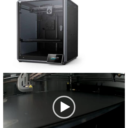
Tocador
de
vídeo