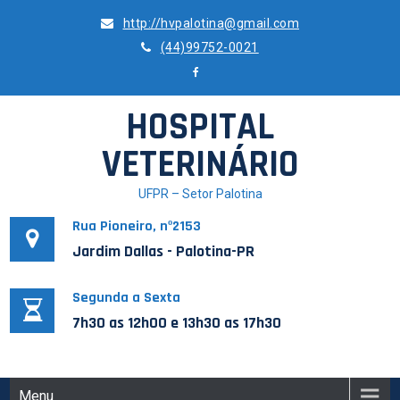
Skip
http://hvpalotina@gmail.com
to
(44)99752-0021
content
HOSPITAL
VETERINÁRIO
UFPR – Setor Palotina
Rua Pioneiro, nº2153
Jardim Dallas - Palotina-PR
Segunda a Sexta
7h30 as 12h00 e 13h30 as 17h30
Menu