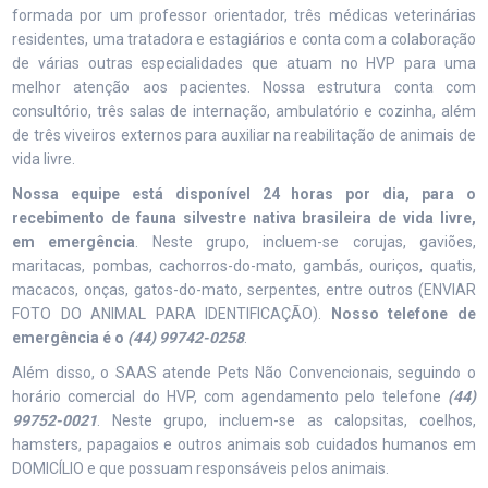
formada por um professor orientador, três médicas veterinárias
residentes, uma tratadora e estagiários e conta com a colaboração
de várias outras especialidades que atuam no HVP para uma
melhor atenção aos pacientes. Nossa estrutura conta com
consultório, três salas de internação, ambulatório e cozinha, além
de três viveiros externos para auxiliar na reabilitação de animais de
vida livre.
Nossa equipe está disponível 24 horas por dia, para o
recebimento de fauna silvestre nativa brasileira de vida livre,
em emergência
. Neste grupo, incluem-se corujas, gaviões,
maritacas, pombas, cachorros-do-mato, gambás, ouriços, quatis,
macacos, onças, gatos-do-mato, serpentes, entre outros (ENVIAR
FOTO DO ANIMAL PARA IDENTIFICAÇÃO).
Nosso telefone de
emergência é o
(44) 99742-0258
.
Além disso, o SAAS atende Pets Não Convencionais, seguindo o
horário comercial do HVP, com agendamento pelo telefone
(44)
99752-0021
. Neste grupo, incluem-se as calopsitas, coelhos,
hamsters, papagaios e outros animais sob cuidados humanos em
DOMICÍLIO e que possuam responsáveis pelos animais.