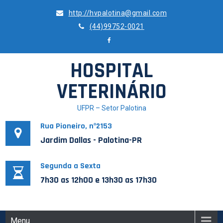
Skip
http://hvpalotina@gmail.com
to
(44)99752-0021
content
HOSPITAL
VETERINÁRIO
UFPR – Setor Palotina
Rua Pioneiro, nº2153
Jardim Dallas - Palotina-PR
Segunda a Sexta
7h30 as 12h00 e 13h30 as 17h30
Menu