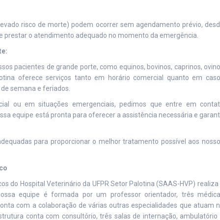
levado risco de morte) podem ocorrer sem agendamento prévio, des
s de prestar o atendimento adequado no momento da emergência.
te:
sos pacientes de grande porte, como equinos, bovinos, caprinos, ovin
lotina oferece serviços tanto em horário comercial quanto em cas
s de semana e feriados.
ial ou em situações emergenciais, pedimos que entre em conta
sa equipe está pronta para oferecer a assistência necessária e garant
dequadas para proporcionar o melhor tratamento possível aos noss
ico
cos do Hospital Veterinário da UFPR Setor Palotina (SAAS-HVP) realiza
ossa equipe é formada por um professor orientador, três médic
e conta com a colaboração de várias outras especialidades que atuam 
utura conta com consultório, três salas de internação, ambulatório