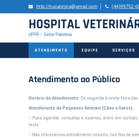
Skip
http://hvpalotina@gmail.com
(44)99752-0
to
content
HOSPITAL VETERINÁ
UFPR – Setor Palotina
ATENDIMENTO
EQUIPE
SERVIÇOS
Atendimento ao Público
Horário de Atendimento:
De segunda à sexta-feira das
Atendimento de Pequenos Animais (Cães e Gatos):
– Para agendar consultas e exames, entre em contato
texto.
– Não oferecemos atendimento noturno, nos fins de sem