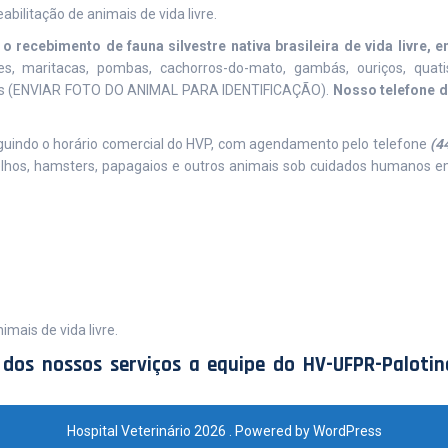
abilitação de animais de vida livre.
o recebimento de fauna silvestre nativa brasileira de vida livre, 
ões, maritacas, pombas, cachorros-do-mato, gambás, ouriços, quati
tros (ENVIAR FOTO DO ANIMAL PARA IDENTIFICAÇÃO).
Nosso telefone 
guindo o horário comercial do HVP, com agendamento pelo telefone
(4
coelhos, hamsters, papagaios e outros animais sob cuidados humanos 
imais de vida livre.
dos nossos serviços a equipe do HV-UFPR-Palotin
Hospital Veterinário 2026 . Powered by WordPress