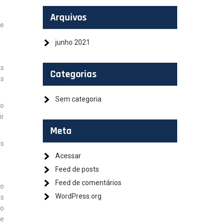
Arquivos
de
junho 2021
os
Categorias
os
Sem categoria
to
ir
Meta
os
Acessar
Feed de posts
Feed de comentários
 o
WordPress.org
as
no
 e