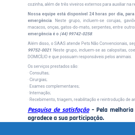
cozinha, além de três viveiros externos para auxiliar na re
Nossa equipe está disponível 24 horas por dia, para 
emergência
. Neste grupo, incluem-se corujas, gavi
macacos, onças, gatos-do-mato, serpentes, entre ou
emergência é o
(44) 99742-0258
.
Além disso, o SAAS atende Pets Não Convencionais, se
99752-0021
. Neste grupo, incluem-se as calopsitas, 
DOMICÍLIO e que possuam responsáveis pelos animais.
Os serviços prestados são:
· Consultas;
· Cirurgias;
· Exames complementares;
· Internação;
· Recebimento, triagem, reabilitação e reintrodução de an
Pesquisa de satisfação
– Pela melhoria 
agradece a sua participação.